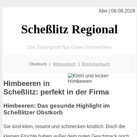
Abo | 06.08.2026
Scheßlitz Regional
Die Zeitung mit Nur Guten Nachrichten
Obstkorb |
Mittagstisch
|
Branchenbuch
Himbeeren in
Scheßlitz: perfekt in der Firma
Himbeeren: Das gesunde Highlight im
Scheßlitzer Obstkorb
Sie sind klein, rosarot und schmecken köstlich. Doch die
kleinen Früchte haben außer dem guten Geschmack noch