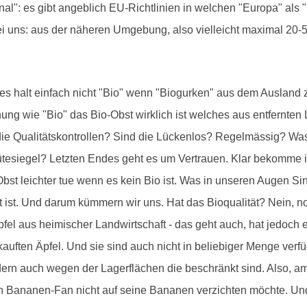
al": es gibt angeblich EU-Richtlinien in welchen "Europa" als "
bei uns: aus der näheren Umgebung, also vielleicht maximal 20
n es halt einfach nicht "Bio" wenn "Biogurken" aus dem Ausland 
nung wie "Bio" das Bio-Obst wirklich ist welches aus entfernten
r die Qualitätskontrollen? Sind die Lückenlos? Regelmässig? Wa
Gütesiegel? Letzten Endes geht es um Vertrauen. Klar bekomme 
bst leichter tue wenn es kein Bio ist. Was in unseren Augen Si
 ist. Und darum kümmern wir uns. Hat das Bioqualität? Nein, nor
pfel aus heimischer Landwirtschaft - das geht auch, hat jedoch
kauften Äpfel. Und sie sind auch nicht in beliebiger Menge verf
n auch wegen der Lagerflächen die beschränkt sind. Also, am 
ein Bananen-Fan nicht auf seine Bananen verzichten möchte. Und 