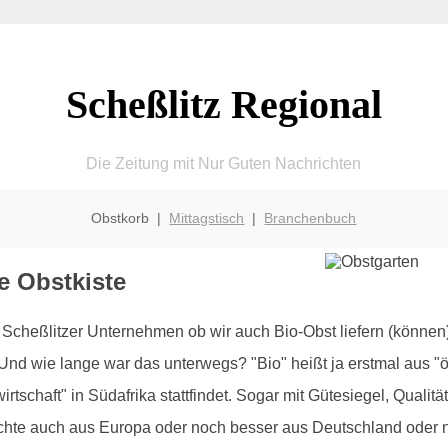
Scheßlitz Regional
Die Zeitung mit Nur Guten Nachrichten
Obstkorb |
Mittagstisch
|
Branchenbuch
e Obstkiste
heßlitzer Unternehmen ob wir auch Bio-Obst liefern (können).
d wie lange war das unterwegs? "Bio" heißt ja erstmal aus "ök
tschaft" in Südafrika stattfindet. Sogar mit Gütesiegel, Qualitä
rüchte auch aus Europa oder noch besser aus Deutschland ode